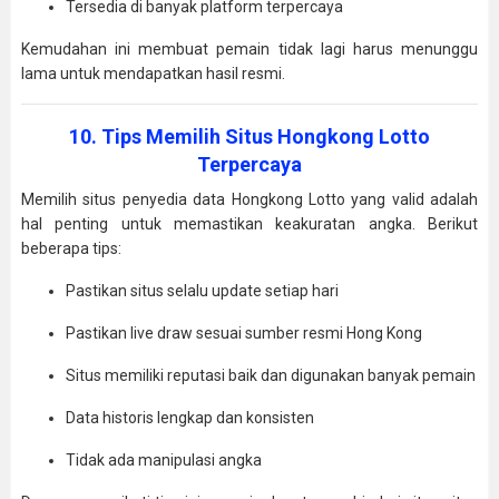
Tersedia di banyak platform terpercaya
Kemudahan ini membuat pemain tidak lagi harus menunggu
lama untuk mendapatkan hasil resmi.
10. Tips Memilih Situs Hongkong Lotto
Terpercaya
Memilih situs penyedia data Hongkong Lotto yang valid adalah
hal penting untuk memastikan keakuratan angka. Berikut
beberapa tips:
Pastikan situs selalu update setiap hari
Pastikan live draw sesuai sumber resmi Hong Kong
Situs memiliki reputasi baik dan digunakan banyak pemain
Data historis lengkap dan konsisten
Tidak ada manipulasi angka