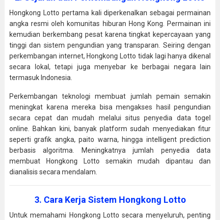
Hongkong Lotto pertama kali diperkenalkan sebagai permainan
angka resmi oleh komunitas hiburan Hong Kong. Permainan ini
kemudian berkembang pesat karena tingkat kepercayaan yang
tinggi dan sistem pengundian yang transparan. Seiring dengan
perkembangan internet, Hongkong Lotto tidak lagi hanya dikenal
secara lokal, tetapi juga menyebar ke berbagai negara lain
termasuk Indonesia.
Perkembangan teknologi membuat jumlah pemain semakin
meningkat karena mereka bisa mengakses hasil pengundian
secara cepat dan mudah melalui situs penyedia data togel
online. Bahkan kini, banyak platform sudah menyediakan fitur
seperti grafik angka, paito warna, hingga intelligent prediction
berbasis algoritma. Meningkatnya jumlah penyedia data
membuat Hongkong Lotto semakin mudah dipantau dan
dianalisis secara mendalam.
3. Cara Kerja Sistem Hongkong Lotto
Untuk memahami Hongkong Lotto secara menyeluruh, penting