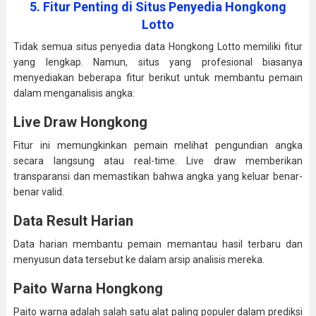
5. Fitur Penting di Situs Penyedia Hongkong
Lotto
Tidak semua situs penyedia data Hongkong Lotto memiliki fitur
yang lengkap. Namun, situs yang profesional biasanya
menyediakan beberapa fitur berikut untuk membantu pemain
dalam menganalisis angka:
Live Draw Hongkong
Fitur ini memungkinkan pemain melihat pengundian angka
secara langsung atau real-time. Live draw memberikan
transparansi dan memastikan bahwa angka yang keluar benar-
benar valid.
Data Result Harian
Data harian membantu pemain memantau hasil terbaru dan
menyusun data tersebut ke dalam arsip analisis mereka.
Paito Warna Hongkong
Paito warna adalah salah satu alat paling populer dalam prediksi