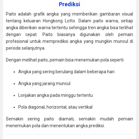
Prediksi
Paito adalah grafik angka yang memberikan gambaran visual
tentang keluaran Hongkong Lotto. Dalam paito warna, setiap
angka diberikan warna tertentu sehingga tren angka bisa terlihat
dengan cepat. Paito biasanya digunakan oleh pemain
profesional untuk memprediksi angka yang mungkin muncul di
periode selanjutnya.
Dengan melihat paito, pemain bisa menemukan pola seperti:
Angka yang sering berulang dalam beberapa hari
Angka yang jarang muncul
Lonjakan angka pada minggu tertentu
Pola diagonal, horizontal, atau vertikal
Semakin sering paito diamati, semakin mudah pemain
menemukan pola dan menentukan angka prediksi.