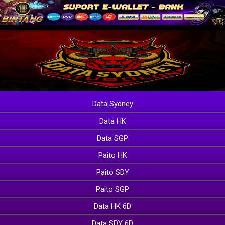
Data Sydney
Data HK
Data SGP
Paito HK
Paito SDY
Paito SGP
Data HK 6D
Data SDY 6D