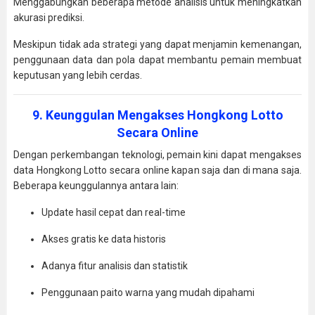
Menggabungkan beberapa metode analisis untuk meningkatkan
akurasi prediksi.
Meskipun tidak ada strategi yang dapat menjamin kemenangan,
penggunaan data dan pola dapat membantu pemain membuat
keputusan yang lebih cerdas.
9. Keunggulan Mengakses Hongkong Lotto
Secara Online
Dengan perkembangan teknologi, pemain kini dapat mengakses
data Hongkong Lotto secara online kapan saja dan di mana saja.
Beberapa keunggulannya antara lain:
Update hasil cepat dan real-time
Akses gratis ke data historis
Adanya fitur analisis dan statistik
Penggunaan paito warna yang mudah dipahami