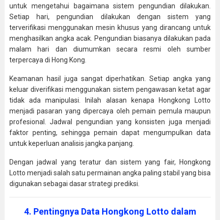
untuk mengetahui bagaimana sistem pengundian dilakukan.
Setiap hari, pengundian dilakukan dengan sistem yang
terverifikasi menggunakan mesin khusus yang dirancang untuk
menghasilkan angka acak. Pengundian biasanya dilakukan pada
malam hari dan diumumkan secara resmi oleh sumber
terpercaya di Hong Kong.
Keamanan hasil juga sangat diperhatikan. Setiap angka yang
keluar diverifikasi menggunakan sistem pengawasan ketat agar
tidak ada manipulasi. Inilah alasan kenapa Hongkong Lotto
menjadi pasaran yang dipercaya oleh pemain pemula maupun
profesional. Jadwal pengundian yang konsisten juga menjadi
faktor penting, sehingga pemain dapat mengumpulkan data
untuk keperluan analisis jangka panjang.
Dengan jadwal yang teratur dan sistem yang fair, Hongkong
Lotto menjadi salah satu permainan angka paling stabil yang bisa
digunakan sebagai dasar strategi prediksi.
4. Pentingnya Data Hongkong Lotto dalam