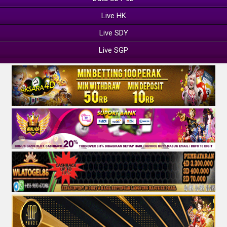
Live HK
Live SDY
Live SGP