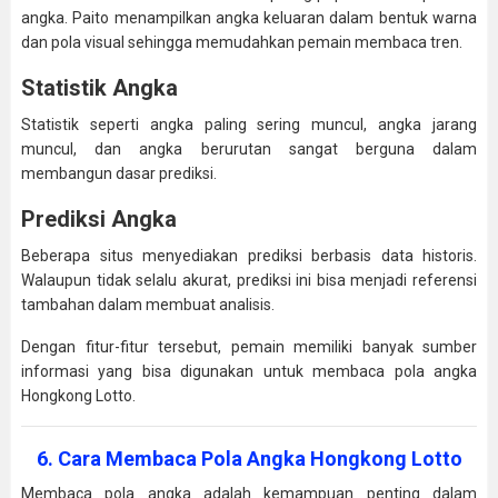
angka. Paito menampilkan angka keluaran dalam bentuk warna
dan pola visual sehingga memudahkan pemain membaca tren.
Statistik Angka
Statistik seperti angka paling sering muncul, angka jarang
muncul, dan angka berurutan sangat berguna dalam
membangun dasar prediksi.
Prediksi Angka
Beberapa situs menyediakan prediksi berbasis data historis.
Walaupun tidak selalu akurat, prediksi ini bisa menjadi referensi
tambahan dalam membuat analisis.
Dengan fitur-fitur tersebut, pemain memiliki banyak sumber
informasi yang bisa digunakan untuk membaca pola angka
Hongkong Lotto.
6. Cara Membaca Pola Angka Hongkong Lotto
Membaca pola angka adalah kemampuan penting dalam