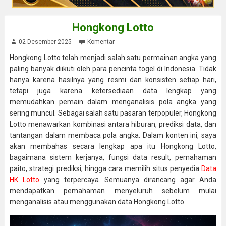
Hongkong Lotto
02 Desember 2025
Komentar
Hongkong Lotto telah menjadi salah satu permainan angka yang
paling banyak diikuti oleh para pencinta togel di Indonesia. Tidak
hanya karena hasilnya yang resmi dan konsisten setiap hari,
tetapi juga karena ketersediaan data lengkap yang
memudahkan pemain dalam menganalisis pola angka yang
sering muncul. Sebagai salah satu pasaran terpopuler, Hongkong
Lotto menawarkan kombinasi antara hiburan, prediksi data, dan
tantangan dalam membaca pola angka. Dalam konten ini, saya
akan membahas secara lengkap apa itu Hongkong Lotto,
bagaimana sistem kerjanya, fungsi data result, pemahaman
paito, strategi prediksi, hingga cara memilih situs penyedia
Data
HK Lotto
yang terpercaya. Semuanya dirancang agar Anda
mendapatkan pemahaman menyeluruh sebelum mulai
menganalisis atau menggunakan data Hongkong Lotto.