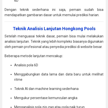
6D
Dengan teknik sederhana ini saja, pemain sudah bisa
mendapatkan gambaran dasar untuk memulai prediksi harian.
Teknik Analisis Lanjutan Hongkong Pools
Setelah menguasai teknik dasar, pemain bisa mulai melakukan
analisis lanjutan. Teknik yang lebih kompleks biasanya digunakan
oleh pemain profesional atau penyedia prediksi di website besar.
Beberapa metode lanjutan mencakup:
Analisis pola 6D
Menggabungkan data lama dan data baru untuk melihat
ritme
Teknik AI dan machine learning sederhana
Mengukur persentase kemunculan angka
Menganalisis pola zig-zag atau pola naik turun