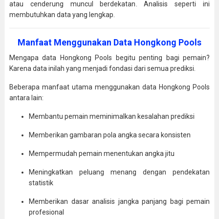
atau cenderung muncul berdekatan. Analisis seperti ini
membutuhkan data yang lengkap.
Manfaat Menggunakan Data Hongkong Pools
Mengapa data Hongkong Pools begitu penting bagi pemain?
Karena data inilah yang menjadi fondasi dari semua prediksi.
Beberapa manfaat utama menggunakan data Hongkong Pools
antara lain:
Membantu pemain meminimalkan kesalahan prediksi
Memberikan gambaran pola angka secara konsisten
Mempermudah pemain menentukan angka jitu
Meningkatkan peluang menang dengan pendekatan
statistik
Memberikan dasar analisis jangka panjang bagi pemain
profesional