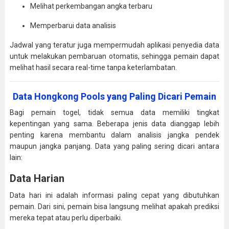
Melihat perkembangan angka terbaru
Memperbarui data analisis
Jadwal yang teratur juga mempermudah aplikasi penyedia data
untuk melakukan pembaruan otomatis, sehingga pemain dapat
melihat hasil secara real-time tanpa keterlambatan.
Data Hongkong Pools yang Paling Dicari Pemain
Bagi pemain togel, tidak semua data memiliki tingkat
kepentingan yang sama. Beberapa jenis data dianggap lebih
penting karena membantu dalam analisis jangka pendek
maupun jangka panjang. Data yang paling sering dicari antara
lain:
Data Harian
Data hari ini adalah informasi paling cepat yang dibutuhkan
pemain. Dari sini, pemain bisa langsung melihat apakah prediksi
mereka tepat atau perlu diperbaiki.