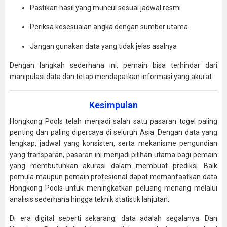
Pastikan hasil yang muncul sesuai jadwal resmi
Periksa kesesuaian angka dengan sumber utama
Jangan gunakan data yang tidak jelas asalnya
Dengan langkah sederhana ini, pemain bisa terhindar dari
manipulasi data dan tetap mendapatkan informasi yang akurat.
Kesimpulan
Hongkong Pools telah menjadi salah satu pasaran togel paling
penting dan paling dipercaya di seluruh Asia. Dengan data yang
lengkap, jadwal yang konsisten, serta mekanisme pengundian
yang transparan, pasaran ini menjadi pilihan utama bagi pemain
yang membutuhkan akurasi dalam membuat prediksi. Baik
pemula maupun pemain profesional dapat memanfaatkan data
Hongkong Pools untuk meningkatkan peluang menang melalui
analisis sederhana hingga teknik statistik lanjutan.
Di era digital seperti sekarang, data adalah segalanya. Dan