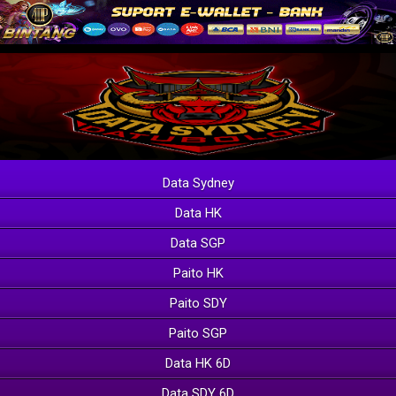
Data Sydney
Data HK
Data SGP
Paito HK
Paito SDY
Paito SGP
Data HK 6D
Data SDY 6D