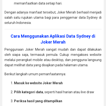
memanfaatkan data setiap hari.
Dengan adanya manfaat tersebut, Joker Merah berhasil menjadi
salah satu rujukan utama bagi para penggemar data Sydney di
seluruh Indonesia.
Cara Menggunakan Aplikasi Data Sydney di
Joker Merah
Penggunaan Joker Merah sangat mudah dan dapat dilakukan
oleh siapa saja, termasuk pemula. Cukup mengakses website
melalui perangkat mobile atau desktop, dan pengguna langsung
dapat melihat data yang disajikan pada halaman utama.
Berikut langkah umum pemanfaatannya:
Masuk ke website Joker Merah
Pilih kategori data
, seperti hasil harian atau live draw
Periksa hasil yang ditampilkan