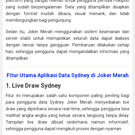
platform yang sangat relevan untuk pengguna pemula maupun
yang sudah berpengalaman. Data yang ditampilkan disajikan
dengan format mudah dibaca, visual menarik, dan tidak
membingungkan bagi pengunjung.
Selain itu, Joker Merah menggunakan sistem keamanan dan
server stabil untuk memastikan seluruh data dapat diakses
dengan lancar tanpa gangguan. Pembaruan dilakukan setiap
hari, sehingga pengguna dapat mengandalkan informasi yang
ditampilkan.
Fitur Utama Aplikasi Data Sydney di Joker Merah
1. Live Draw Sydney
Fitur ini merupakan salah satu komponen paling penting bagi
para pengguna data Sydney. Joker Merah menyediakan live
draw yang diperbarui secara real-time, sehingga pengguna bisa
melihat angka-angka yang keluar secara langsung tanpa delay.
Tampilan live draw dibuat sederhana namun informatif,
sehingga pengguna dapat mengikuti proses dengan nyaman.