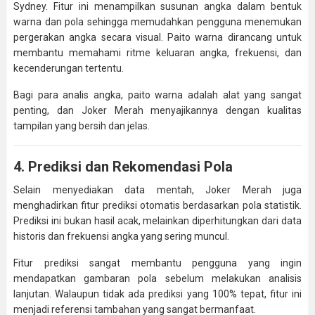
Sydney. Fitur ini menampilkan susunan angka dalam bentuk
warna dan pola sehingga memudahkan pengguna menemukan
pergerakan angka secara visual. Paito warna dirancang untuk
membantu memahami ritme keluaran angka, frekuensi, dan
kecenderungan tertentu.
Bagi para analis angka, paito warna adalah alat yang sangat
penting, dan Joker Merah menyajikannya dengan kualitas
tampilan yang bersih dan jelas.
4. Prediksi dan Rekomendasi Pola
Selain menyediakan data mentah, Joker Merah juga
menghadirkan fitur prediksi otomatis berdasarkan pola statistik.
Prediksi ini bukan hasil acak, melainkan diperhitungkan dari data
historis dan frekuensi angka yang sering muncul.
Fitur prediksi sangat membantu pengguna yang ingin
mendapatkan gambaran pola sebelum melakukan analisis
lanjutan. Walaupun tidak ada prediksi yang 100% tepat, fitur ini
menjadi referensi tambahan yang sangat bermanfaat.