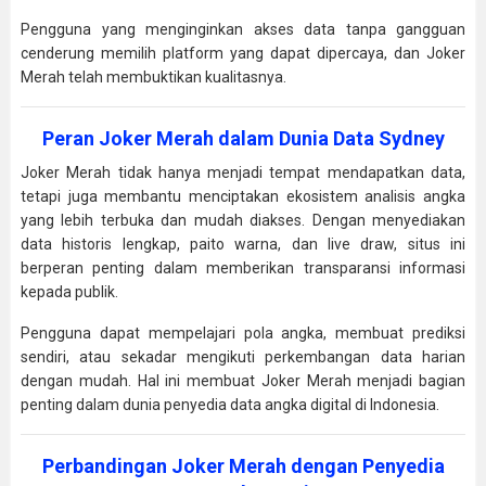
Pengguna yang menginginkan akses data tanpa gangguan
cenderung memilih platform yang dapat dipercaya, dan Joker
Merah telah membuktikan kualitasnya.
Peran Joker Merah dalam Dunia Data Sydney
Joker Merah tidak hanya menjadi tempat mendapatkan data,
tetapi juga membantu menciptakan ekosistem analisis angka
yang lebih terbuka dan mudah diakses. Dengan menyediakan
data historis lengkap, paito warna, dan live draw, situs ini
berperan penting dalam memberikan transparansi informasi
kepada publik.
Pengguna dapat mempelajari pola angka, membuat prediksi
sendiri, atau sekadar mengikuti perkembangan data harian
dengan mudah. Hal ini membuat Joker Merah menjadi bagian
penting dalam dunia penyedia data angka digital di Indonesia.
Perbandingan Joker Merah dengan Penyedia