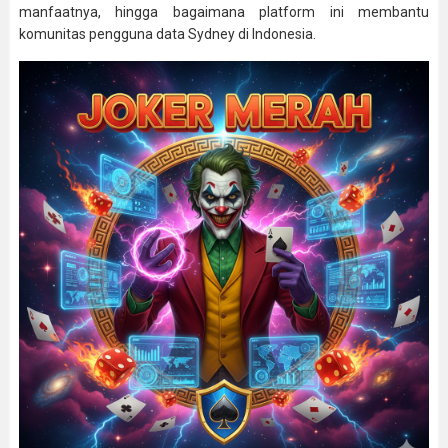
manfaatnya, hingga bagaimana platform ini membantu
komunitas pengguna data Sydney di Indonesia.