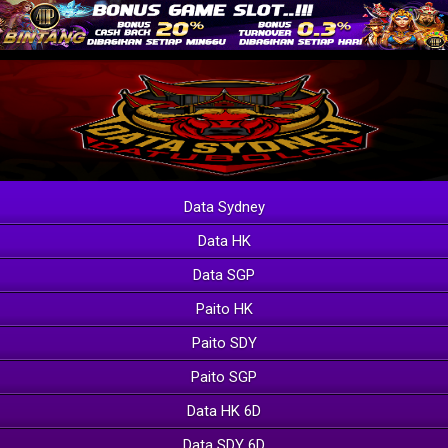
Data Sydney
Data HK
Data SGP
Paito HK
Paito SDY
Paito SGP
Data HK 6D
Data SDY 6D