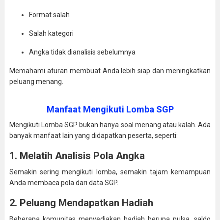
Format salah
Salah kategori
Angka tidak dianalisis sebelumnya
Memahami aturan membuat Anda lebih siap dan meningkatkan
peluang menang.
Manfaat Mengikuti Lomba SGP
Mengikuti Lomba SGP bukan hanya soal menang atau kalah. Ada
banyak manfaat lain yang didapatkan peserta, seperti:
1. Melatih Analisis Pola Angka
Semakin sering mengikuti lomba, semakin tajam kemampuan
Anda membaca pola dari data SGP.
2. Peluang Mendapatkan Hadiah
Beberapa komunitas menyediakan hadiah berupa pulsa, saldo