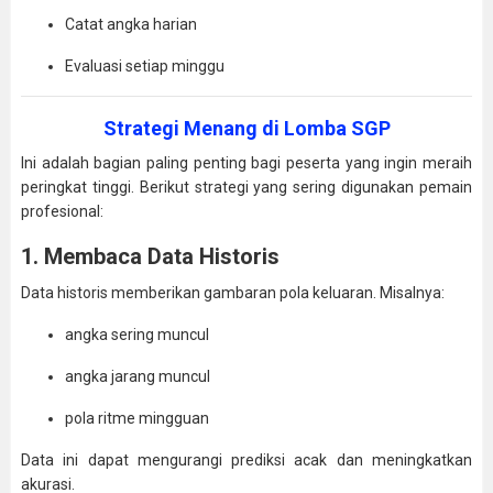
Catat angka harian
Evaluasi setiap minggu
Strategi Menang di Lomba SGP
Ini adalah bagian paling penting bagi peserta yang ingin meraih
peringkat tinggi. Berikut strategi yang sering digunakan pemain
profesional:
1. Membaca Data Historis
Data historis memberikan gambaran pola keluaran. Misalnya:
angka sering muncul
angka jarang muncul
pola ritme mingguan
Data ini dapat mengurangi prediksi acak dan meningkatkan
akurasi.