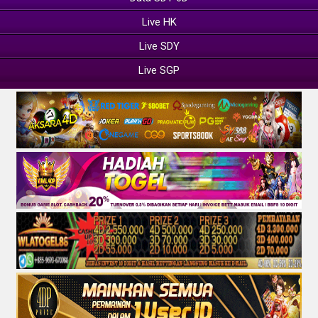
Live HK
Live SDY
Live SGP