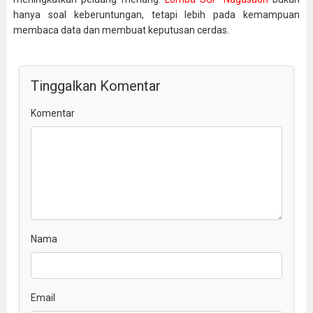
hanya soal keberuntungan, tetapi lebih pada kemampuan
membaca data dan membuat keputusan cerdas.
Tinggalkan Komentar
Komentar
Nama
Email