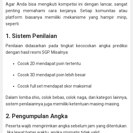
Agar Anda bisa mengikuti kompetisi ini dengan lancar, sangat
penting memahami cara kerjanya. Setiap komunitas atau
platform biasanya memiliki mekanisme yang hampir mirip,
seperti:
1. Sistem Penilaian
Penilaian didasarkan pada tingkat kecocokan angka prediksi
dengan hasil resmi SGP. Misalnya:
Cocok 2D mendapat poin tertentu
Cocok 3D mendapat poin lebih besar
Cocok full set mendapat skor maksimal
Dalam lomba shio, colok bebas, colok naga, dan kategori lainnya,
sistem penilaiannya juga memiliki ketentuan masing-masing.
2. Pengumpulan Angka
Peserta wajib mengirimkan angka sebelum jam yang ditentukan.
Jika lewat batas waktu, angka otomatis tidak valid.