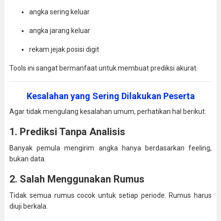
angka sering keluar
angka jarang keluar
rekam jejak posisi digit
Tools ini sangat bermanfaat untuk membuat prediksi akurat.
Kesalahan yang Sering Dilakukan Peserta
Agar tidak mengulang kesalahan umum, perhatikan hal berikut:
1. Prediksi Tanpa Analisis
Banyak pemula mengirim angka hanya berdasarkan feeling,
bukan data.
2. Salah Menggunakan Rumus
Tidak semua rumus cocok untuk setiap periode. Rumus harus
diuji berkala.