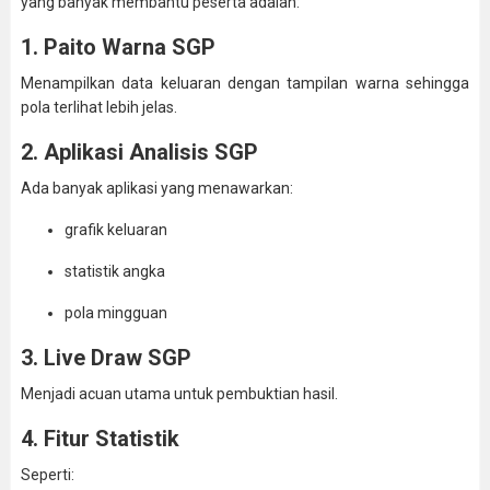
yang banyak membantu peserta adalah:
1. Paito Warna SGP
Menampilkan data keluaran dengan tampilan warna sehingga
pola terlihat lebih jelas.
2. Aplikasi Analisis SGP
Ada banyak aplikasi yang menawarkan:
grafik keluaran
statistik angka
pola mingguan
3. Live Draw SGP
Menjadi acuan utama untuk pembuktian hasil.
4. Fitur Statistik
Seperti: