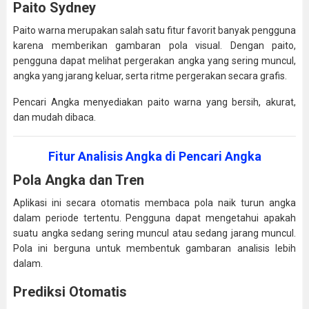
Paito Sydney
Paito warna merupakan salah satu fitur favorit banyak pengguna
karena memberikan gambaran pola visual. Dengan paito,
pengguna dapat melihat pergerakan angka yang sering muncul,
angka yang jarang keluar, serta ritme pergerakan secara grafis.
Pencari Angka menyediakan paito warna yang bersih, akurat,
dan mudah dibaca.
Fitur Analisis Angka di Pencari Angka
Pola Angka dan Tren
Aplikasi ini secara otomatis membaca pola naik turun angka
dalam periode tertentu. Pengguna dapat mengetahui apakah
suatu angka sedang sering muncul atau sedang jarang muncul.
Pola ini berguna untuk membentuk gambaran analisis lebih
dalam.
Prediksi Otomatis