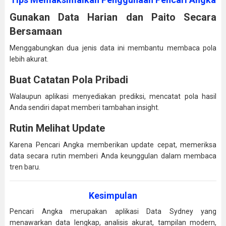
Gunakan Data Harian dan Paito Secara
Bersamaan
Menggabungkan dua jenis data ini membantu membaca pola
lebih akurat.
Buat Catatan Pola Pribadi
Walaupun aplikasi menyediakan prediksi, mencatat pola hasil
Anda sendiri dapat memberi tambahan insight.
Rutin Melihat Update
Karena Pencari Angka memberikan update cepat, memeriksa
data secara rutin memberi Anda keunggulan dalam membaca
tren baru.
Kesimpulan
Pencari Angka merupakan aplikasi Data Sydney yang
menawarkan data lengkap, analisis akurat, tampilan modern,