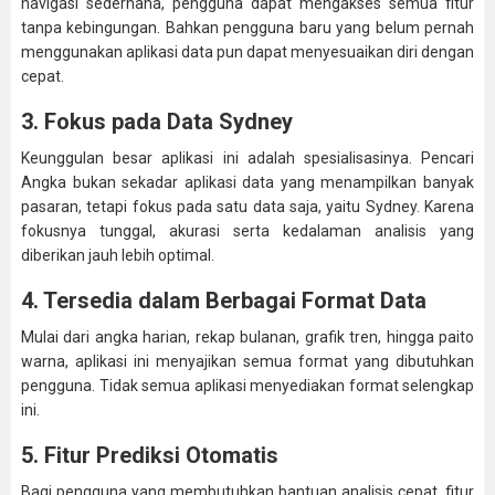
navigasi sederhana, pengguna dapat mengakses semua fitur
tanpa kebingungan. Bahkan pengguna baru yang belum pernah
menggunakan aplikasi data pun dapat menyesuaikan diri dengan
cepat.
3. Fokus pada Data Sydney
Keunggulan besar aplikasi ini adalah spesialisasinya. Pencari
Angka bukan sekadar aplikasi data yang menampilkan banyak
pasaran, tetapi fokus pada satu data saja, yaitu Sydney. Karena
fokusnya tunggal, akurasi serta kedalaman analisis yang
diberikan jauh lebih optimal.
4. Tersedia dalam Berbagai Format Data
Mulai dari angka harian, rekap bulanan, grafik tren, hingga paito
warna, aplikasi ini menyajikan semua format yang dibutuhkan
pengguna. Tidak semua aplikasi menyediakan format selengkap
ini.
5. Fitur Prediksi Otomatis
Bagi pengguna yang membutuhkan bantuan analisis cepat, fitur