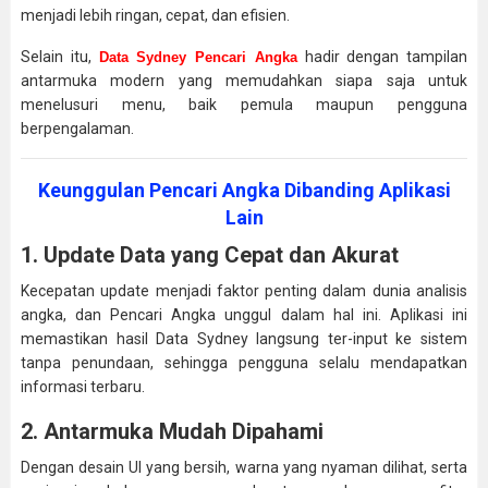
menjadi lebih ringan, cepat, dan efisien.
Selain itu,
hadir dengan tampilan
Data Sydney Pencari Angka
antarmuka modern yang memudahkan siapa saja untuk
menelusuri menu, baik pemula maupun pengguna
berpengalaman.
Keunggulan Pencari Angka Dibanding Aplikasi
Lain
1. Update Data yang Cepat dan Akurat
Kecepatan update menjadi faktor penting dalam dunia analisis
angka, dan Pencari Angka unggul dalam hal ini. Aplikasi ini
memastikan hasil Data Sydney langsung ter-input ke sistem
tanpa penundaan, sehingga pengguna selalu mendapatkan
informasi terbaru.
2. Antarmuka Mudah Dipahami
Dengan desain UI yang bersih, warna yang nyaman dilihat, serta