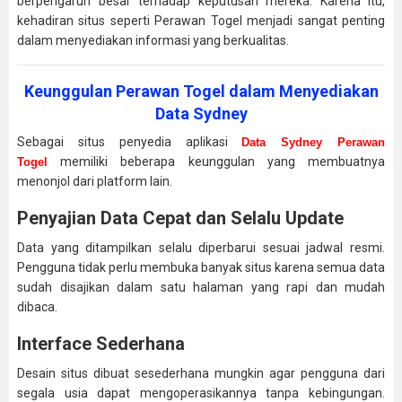
berpengaruh besar terhadap keputusan mereka. Karena itu,
kehadiran situs seperti Perawan Togel menjadi sangat penting
dalam menyediakan informasi yang berkualitas.
Keunggulan Perawan Togel dalam Menyediakan
Data Sydney
Sebagai situs penyedia aplikasi
Data Sydney Perawan
memiliki beberapa keunggulan yang membuatnya
Togel
menonjol dari platform lain.
Penyajian Data Cepat dan Selalu Update
Data yang ditampilkan selalu diperbarui sesuai jadwal resmi.
Pengguna tidak perlu membuka banyak situs karena semua data
sudah disajikan dalam satu halaman yang rapi dan mudah
dibaca.
Interface Sederhana
Desain situs dibuat sesederhana mungkin agar pengguna dari
segala usia dapat mengoperasikannya tanpa kebingungan.