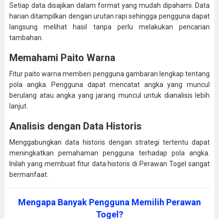
Setiap data disajikan dalam format yang mudah dipahami. Data
harian ditampilkan dengan urutan rapi sehingga pengguna dapat
langsung melihat hasil tanpa perlu melakukan pencarian
tambahan.
Memahami Paito Warna
Fitur paito warna memberi pengguna gambaran lengkap tentang
pola angka. Pengguna dapat mencatat angka yang muncul
berulang atau angka yang jarang muncul untuk dianalisis lebih
lanjut.
Analisis dengan Data Historis
Menggabungkan data historis dengan strategi tertentu dapat
meningkatkan pemahaman pengguna terhadap pola angka.
Inilah yang membuat fitur data historis di Perawan Togel sangat
bermanfaat.
Mengapa Banyak Pengguna Memilih Perawan
Togel?