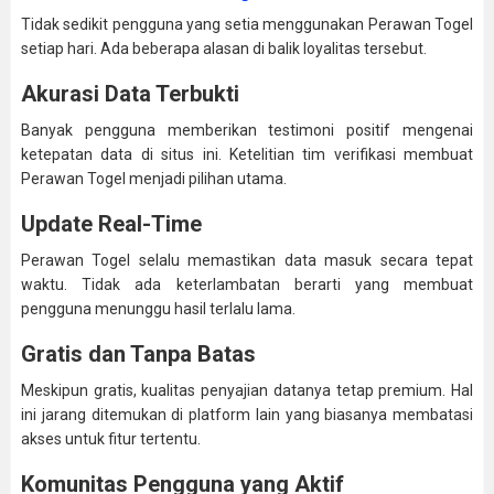
Tidak sedikit pengguna yang setia menggunakan Perawan Togel
setiap hari. Ada beberapa alasan di balik loyalitas tersebut.
Akurasi Data Terbukti
Banyak pengguna memberikan testimoni positif mengenai
ketepatan data di situs ini. Ketelitian tim verifikasi membuat
Perawan Togel menjadi pilihan utama.
Update Real-Time
Perawan Togel selalu memastikan data masuk secara tepat
waktu. Tidak ada keterlambatan berarti yang membuat
pengguna menunggu hasil terlalu lama.
Gratis dan Tanpa Batas
Meskipun gratis, kualitas penyajian datanya tetap premium. Hal
ini jarang ditemukan di platform lain yang biasanya membatasi
akses untuk fitur tertentu.
Komunitas Pengguna yang Aktif