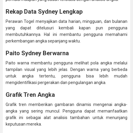
Rekap Data Sydney Lengkap
Perawan Togel menyajikan data harian, mingguan, dan bulanan
yang dapat ditelusuri kembali kapan pun pengguna
membutuhkannya. Hal ini membantu pengguna memahami
perkembangan angka sepanjang waktu.
Paito Sydney Berwarna
Paito warna membantu pengguna melihat pola angka melalui
tampilan visual yang lebih jelas. Dengan warna yang berbeda
untuk angka tertentu, pengguna bisa lebih mudah
mengidentifikasi pergerakan dan pengulangan angka.
Grafik Tren Angka
Grafik tren memberikan gambaran dinamis mengenai angka-
angka yang sering muncul. Pengguna dapat memanfaatkan
grafik ini sebagai alat analisis tambahan untuk menunjang
keputusan mereka.