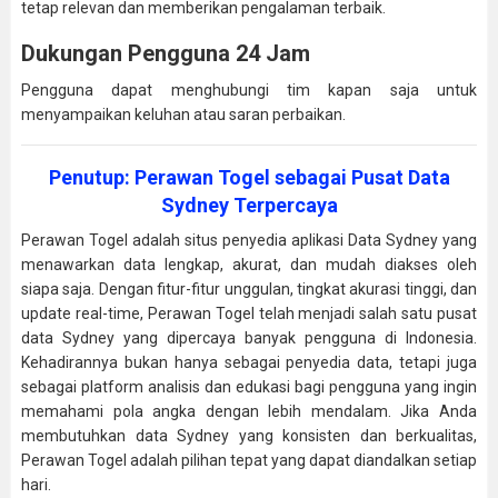
tetap relevan dan memberikan pengalaman terbaik.
Dukungan Pengguna 24 Jam
Pengguna dapat menghubungi tim kapan saja untuk
menyampaikan keluhan atau saran perbaikan.
Penutup: Perawan Togel sebagai Pusat Data
Sydney Terpercaya
Perawan Togel adalah situs penyedia aplikasi Data Sydney yang
menawarkan data lengkap, akurat, dan mudah diakses oleh
siapa saja. Dengan fitur-fitur unggulan, tingkat akurasi tinggi, dan
update real-time, Perawan Togel telah menjadi salah satu pusat
data Sydney yang dipercaya banyak pengguna di Indonesia.
Kehadirannya bukan hanya sebagai penyedia data, tetapi juga
sebagai platform analisis dan edukasi bagi pengguna yang ingin
memahami pola angka dengan lebih mendalam. Jika Anda
membutuhkan data Sydney yang konsisten dan berkualitas,
Perawan Togel adalah pilihan tepat yang dapat diandalkan setiap
hari.