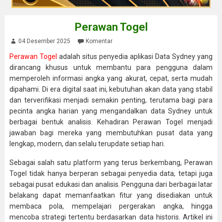
Perawan Togel
04 Desember 2025
Komentar
Perawan Togel
adalah situs penyedia aplikasi Data Sydney yang
dirancang khusus untuk membantu para pengguna dalam
memperoleh informasi angka yang akurat, cepat, serta mudah
dipahami. Di era digital saat ini, kebutuhan akan data yang stabil
dan terverifikasi menjadi semakin penting, terutama bagi para
pecinta angka harian yang mengandalkan data Sydney untuk
berbagai bentuk analisis. Kehadiran Perawan Togel menjadi
jawaban bagi mereka yang membutuhkan pusat data yang
lengkap, modern, dan selalu terupdate setiap hari.
Sebagai salah satu platform yang terus berkembang, Perawan
Togel tidak hanya berperan sebagai penyedia data, tetapi juga
sebagai pusat edukasi dan analisis. Pengguna dari berbagai latar
belakang dapat memanfaatkan fitur yang disediakan untuk
membaca pola, mempelajari pergerakan angka, hingga
mencoba strategi tertentu berdasarkan data historis. Artikel ini