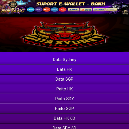
Data Sydney
Data HK
Data SGP
Paito HK
Paito SDY
Paito SGP
Data HK 6D
Data SDY 6D