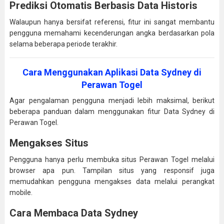
Prediksi Otomatis Berbasis Data Historis
Walaupun hanya bersifat referensi, fitur ini sangat membantu
pengguna memahami kecenderungan angka berdasarkan pola
selama beberapa periode terakhir.
Cara Menggunakan Aplikasi Data Sydney di
Perawan Togel
Agar pengalaman pengguna menjadi lebih maksimal, berikut
beberapa panduan dalam menggunakan fitur Data Sydney di
Perawan Togel.
Mengakses Situs
Pengguna hanya perlu membuka situs Perawan Togel melalui
browser apa pun. Tampilan situs yang responsif juga
memudahkan pengguna mengakses data melalui perangkat
mobile.
Cara Membaca Data Sydney